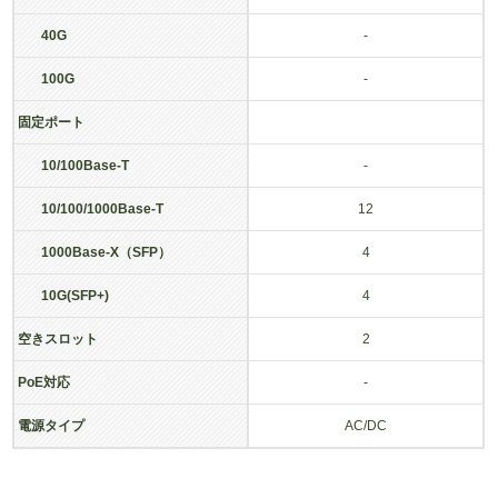
40G
-
100G
-
固定ポート
10/100Base-T
-
10/100/1000Base-T
12
1000Base-X（SFP）
4
10G(SFP+)
4
空きスロット
2
PoE対応
-
電源タイプ
AC/DC