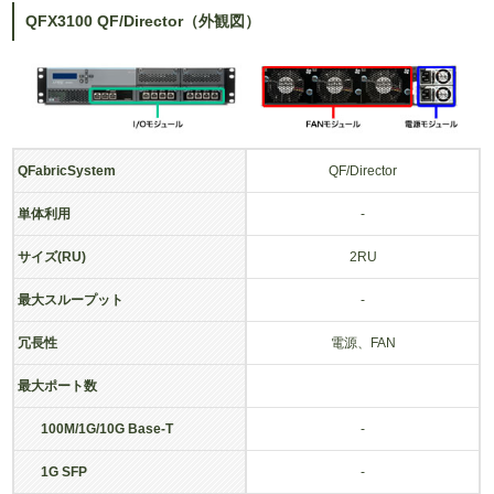
QFX3100 QF/Director（外観図）
QFabricSystem
QF/Director
単体利用
-
サイズ(RU)
2RU
最大スループット
-
冗長性
電源、FAN
最大ポート数
100M/1G/10G Base-T
-
1G SFP
-