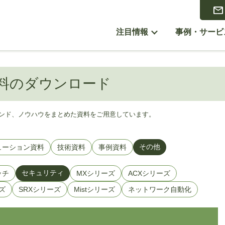
注目情報
事例・サービ
料のダウンロード
トレンド、ノウハウをまとめた資料をご用意しています。
その他
ューション資料
技術資料
事例資料
セキュリティ
ッチ
MXシリーズ
ACXシリーズ
ズ
SRXシリーズ
Mistシリーズ
ネットワーク自動化