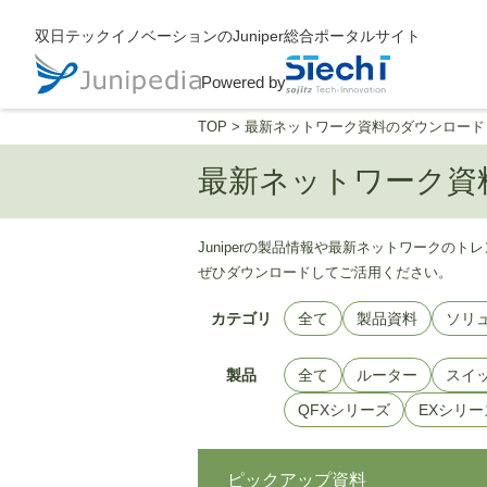
双日テックイノベーションのJuniper総合ポータルサイト
Powered by
TOP
>
最新ネットワーク資料のダウンロード
最新ネットワーク資
Juniperの製品情報や最新ネットワークの
ぜひダウンロードしてご活用ください。
カテゴリ
全て
製品資料
ソリ
製品
全て
ルーター
スイ
QFXシリーズ
EXシリー
ピックアップ資料