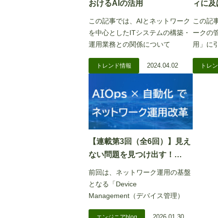
おけるAIの活用
ィに及
この記事では、AIとネットワーク
この記
を中心としたITシステムの構築・
ークの
運用業務との関係について
用」に
2024.04.02
トレンド情報
トレン
【連載第3回（全6回）】見え
ない問題を見つけ出す！
「Observability」機能でネッ
前回は、ネットワーク運用の基盤
トワークの真の姿を掴む
となる「Device
Management（デバイス管理）
2026.01.30
エンジニアblog