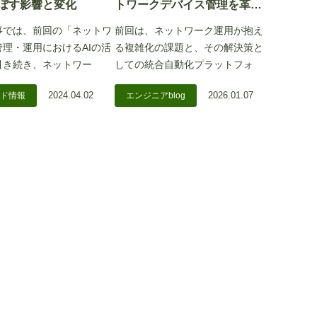
ぼす影響と変化
トワークデバイス管理を革新
する「Device
事では、前回の「ネットワ
前回は、ネットワーク運用が抱え
Management」機能
管理・運用におけるAIの活
る複雑化の課題と、その解決策と
引き続き、ネットワー
しての統合自動化プラットフォ
2024.04.02
2026.01.07
ド情報
エンジニアblog