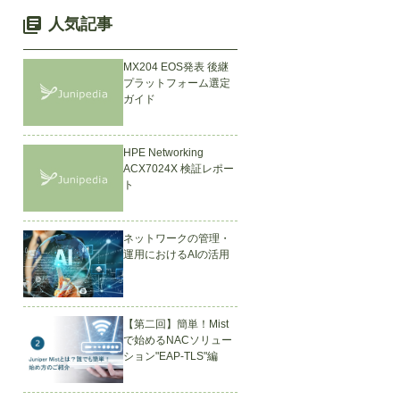
人気記事
MX204 EOS発表 後継
プラットフォーム選定
ガイド
HPE Networking
ACX7024X 検証レポー
ト
ネットワークの管理・
運用におけるAIの活用
【第二回】簡単！Mist
で始めるNACソリュー
ション"EAP-TLS"編