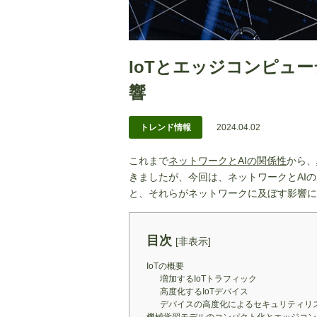
IoTとエッジコンピュ
響
トレンド情報
2024.04.02
これまで
ネットワークとAIの関係性
から、
きましたが、今回は、ネットワークとAIの
と、それらがネットワークに及ぼす影響に
目次
[
非表示
]
IoTの概要
増加するIoTトラフィック
高度化するIoTデバイス
デバイスの高度化によるセキュリティリ