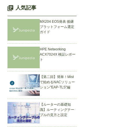
人気記事
MX204 EOS発表 後継
プラットフォーム選定
ガイド
HPE Networking
ACX7024X 検証レポー
ト
【第二回】簡単！Mist
で始めるNACソリュー
ション"EAP-TLS"編
【ルーターの基礎知
識】ルーティングテー
ブルの見方と設定