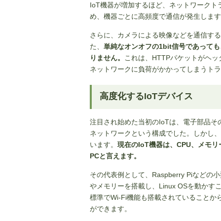
IoT機器が増加するほど、ネットワークト
め、機器ごとに高頻度で通信が発生します
さらに、カメラによる映像などを通信する
た、
単純なオンオフの1bit信号であって
りません。
これは、HTTPパケットがヘ
ネットワークに負荷がかかってしまうトラ
高度化するIoTデバイス
注目され始めた当初のIoTは、電子部品
ネットワークという構成でした。しかし、
います。
現在のIoT機器は、CPU、メモ
PCと言えます。
その代表例として、Raspberry Piなどの
やメモリーを搭載し、Linux OSを動
標準でWi-Fi機能も搭載されていること
ができます。