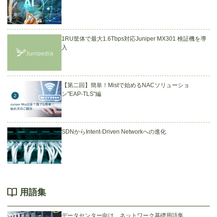
1RU筐体で最大1.6Tbps対応Juniper MX301 検証機を導
入
【第二回】簡単！Mistで始めるNACソリューショ
ン"EAP-TLS"編
SDNからIntent-Driven Networkへの進化
用語集
データセンター向け ネットワーク基礎用語集