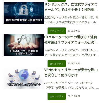
サンドボックス、次世代ファイアウ
ォールだけでは不十分！？標的型攻
撃対策には多層性を！
企業のセキュリティ対策の一貫として、サ
ンドボックスや次世代ファイアウォールの
利用は一般的
2018.09.03
セキュリティ
UTMルーターの6つの選び方！過負
荷対策は？ファイアウォールとの違
いについて
企業のセキュリティ対策の一環でUTMルー
ターを検討するケースがあると思います。
ファイアウ
2018.08.30
セキュリティ
VPNのセキュリティーが安全な理由
と安心して使う心がけ
バーチャルプライベートネットワーク
（VPN）が普及して久しくなりました。
VPNを利用中
2018.10.02
セキュリティ