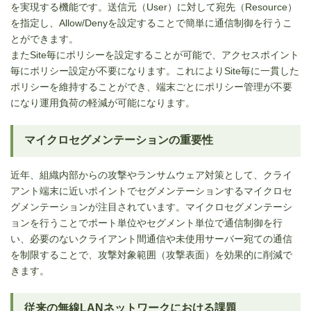
を実現する機能です。送信元（User）に対して宛先（Resource）
を指定し、Allow/Denyを設定することで簡単に通信制御を行うこ
とができます。
またSite毎にポリシーを設定することが可能で、アクセスポイント
毎にポリシー設定が不要になります。これによりSite毎に一貫した
ポリシーを維持することができ、端末ごとにポリシー管理が不要
になり運用負荷の軽減が可能になります。
マイクロセグメンテーションの重要性
近年、組織内部からの攻撃やランサムウェア対策として、クライ
アント端末に近いポイントでセグメンテーションするマイクロセ
グメンテーションが注目されています。マイクロセグメンテーシ
ョンを行うことでポート単位やセグメント単位で通信制御を行
い、必要のないクライアント間通信や未使用サーバー宛ての通信
を制限することで、攻撃対象範囲（攻撃表面）を効果的に削減で
きます。
従来の無線LANネットワークにおける課題