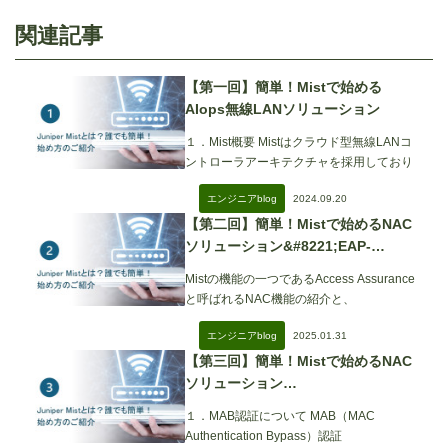
関連記事
【第一回】簡単！Mistで始める
AIops無線LANソリューション
１．Mist概要 Mistはクラウド型無線LANコ
ントローラアーキテクチャを採用しており
2024.09.20
エンジニアblog
【第二回】簡単！Mistで始めるNAC
ソリューション&#8221;EAP-
TLS&#8221;編
Mistの機能の一つであるAccess Assurance
と呼ばれるNAC機能の紹介と、
2025.01.31
エンジニアblog
【第三回】簡単！Mistで始めるNAC
ソリューション
&#8221;MAB/MPSK&#8221;編
１．MAB認証について MAB（MAC
Authentication Bypass）認証