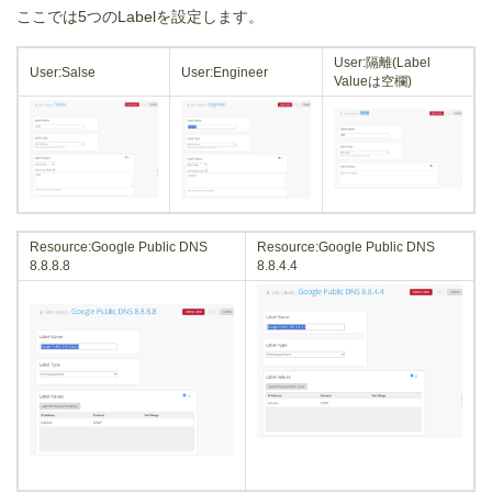
ここでは5つのLabelを設定します。
User:隔離(Label
User:Salse
User:Engineer
Valueは空欄)
Resource:Google Public DNS
Resource:Google Public DNS
8.8.8.8
8.8.4.4