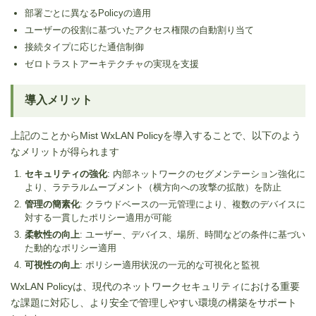
部署ごとに異なるPolicyの適用
ユーザーの役割に基づいたアクセス権限の自動割り当て
接続タイプに応じた通信制御
ゼロトラストアーキテクチャの実現を支援
導入メリット
上記のことからMist WxLAN Policyを導入することで、以下のよう
なメリットが得られます
セキュリティの強化
: 内部ネットワークのセグメンテーション強化に
より、ラテラルムーブメント（横方向への攻撃の拡散）を防止
管理の簡素化
: クラウドベースの一元管理により、複数のデバイスに
対する一貫したポリシー適用が可能
柔軟性の向上
: ユーザー、デバイス、場所、時間などの条件に基づい
た動的なポリシー適用
可視性の向上
: ポリシー適用状況の一元的な可視化と監視
WxLAN Policyは、現代のネットワークセキュリティにおける重要
な課題に対応し、より安全で管理しやすい環境の構築をサポート