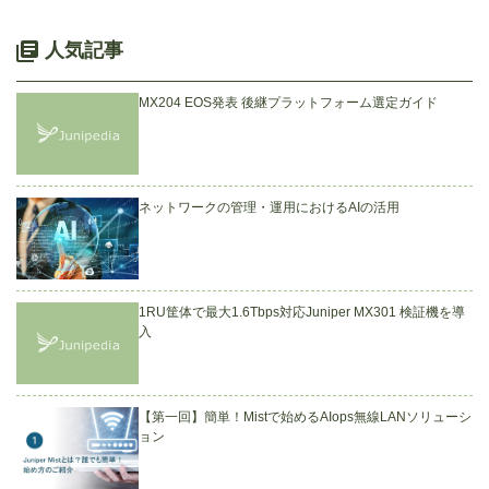
人気記事
MX204 EOS発表 後継プラットフォーム選定ガイド
ネットワークの管理・運用におけるAIの活用
1RU筐体で最大1.6Tbps対応Juniper MX301 検証機を導
入
【第一回】簡単！Mistで始めるAIops無線LANソリューシ
ョン