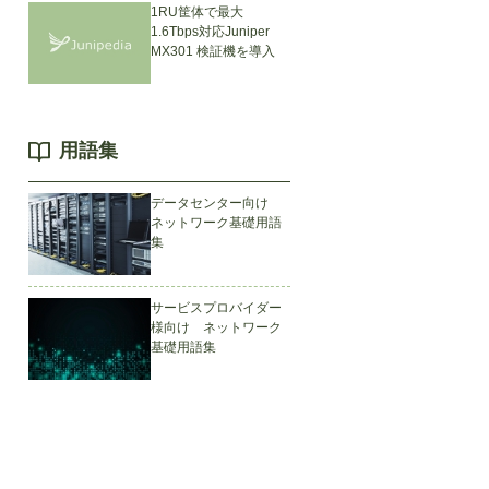
1RU筐体で最大
1.6Tbps対応Juniper
MX301 検証機を導入
用語集
データセンター向け
ネットワーク基礎用語
集
サービスプロバイダー
様向け ネットワーク
基礎用語集