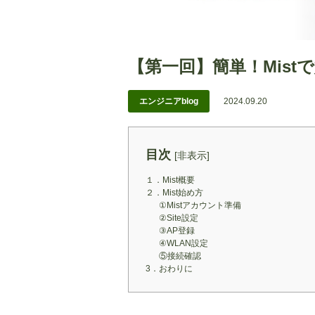
【第一回】簡単！Mist
エンジニアblog
2024.09.20
目次
[
非表示
]
１．Mist概要
２．Mist始め方
①Mistアカウント準備
②Site設定
③AP登録
④WLAN設定
⑤接続確認
3．おわりに