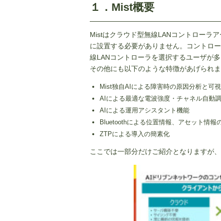
１．Mist概要
Mist
はクラウド型無線LANコントローラ
に設置する必要がありません。コントロー
線
LAN
コントローラを選択するユーザが多
その他にも以下のような特徴があげられま
Mist独自AIによる障害時の原因分析と可
AIによる最適な電波強度・チャネル自動
AIによる運用アシスタント機能
Bluetoothによる位置情報、アセット情
ZTPによる導入の簡素化
ここでは一部分だけご紹介となりますが、