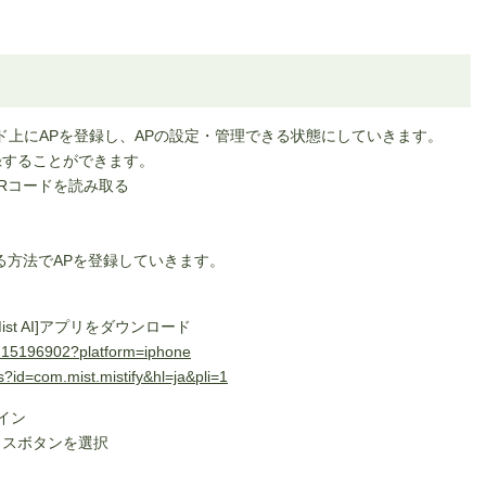
ラウド上にAPを登録し、APの設定・管理できる状態にしていきます。
登録することができます。
Rコードを読み取る
る方法でAPを登録していきます。
Mist AI]アプリをダウンロード
d1215196902?platform=iphone
ls?id=com.mist.mistify&hl=ja&pli=1
イン
プラスボタンを選択