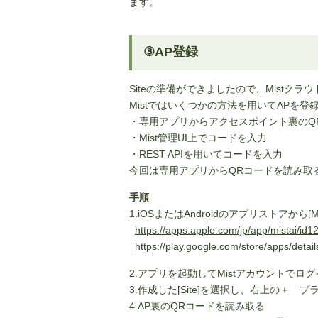
ます。
③AP登録
Siteの準備ができましたので、Mistク
Mistではいくつかの方法を用いてAPを
・専用アプリからアクセスポイント裏のQ
・Mist管理UI上でコードを入力
・REST APIを用いてコードを入力
今回は専用アプリからQRコードを読み取
手順
1.iOSまたはAndroidのアプリストアから[
https://apps.apple.com/jp/app/mistai/i
https://play.google.com/store/apps/detai
2.アプリを起動してMistアカウントでログ
3.作成した[Site]を選択し、右上の＋ 
4.AP裏のQRコードを読み取る