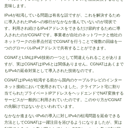
意味します。
IPv4が枯渇している問題は有名な話ですが、これを解決するため
に導入されたIPv6への移行がなかなか進んでいないのが現状で
す。利用され続けるIPv4アドレスをできるだけ節約するために導
入されたのがCGNATです。事業者が自社のネットワークと他社の
ネットワークの分界点付近でCGNATを行うことで複数の回線を一
つのグローバルIPv4アドレスで共有することができます。
CGNATとLSNはIPv6技術の一つとして間違えられることがありま
すが、実はCGNATはIPv6とは関係ありません。CGNATはあくまで
もIPv4の延命対策として導入された技術なのです。
CGNATはIPv4が枯渇する前から国内のケーブルテレビのインター
ネット接続において使用されていました。クライアント宅に割り
当てられたプライベートIPアドレスをヘッドエンドでNAT変換する
サービスが一般的に利用されていたのです。このやり方がCGNAT
の先駆けではないかといわれています。
なかなか進まないIPv6の導入に対しIPv4の枯渇問題を延命できる
方法としてCGNATは一躍注目を浴びるようになりましたが、実は