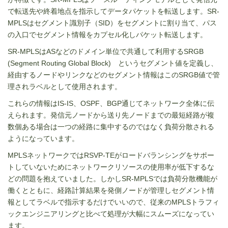
で転送先や終着地点を指示してデータパケットを転送します。SR-
MPLSはセグメント識別子（SID）をセグメントに割り当て、パス
の入口でセグメント情報をカプセル化しパケット転送します。
SR-MPLSはASなどのドメイン単位で共通して利用するSRGB
(Segment Routing Global Block) というセグメント値を定義し、
経由するノードやリンクなどのセグメント情報はこのSRGB値で管
理されラベルとして使用されます。
これらの情報はIS-IS、OSPF、BGP通じてネットワーク全体に伝
えられます。発信元ノードから送り先ノードまでの最短経路が複
数個ある場合は一つの経路に集中するのではなく負荷分散される
ようになっています。
MPLSネットワークではRSVP-TEがロードバランシングをサポー
トしていないためにネットワークリソースの使用率が低下するな
どの問題を抱えていました。しかしSR-MPLSでは負荷分散機能が
働くとともに、経路計算結果を発側ノードが管理しセグメント情
報としてラベルで指示するだけでいいので、従来のMPLSトラフィ
ックエンジニアリングと比べて処理が大幅にスムーズになってい
ます。