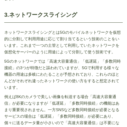
3.ネットワークスライシング
ネットワークスライシングとは
5G
のモバイルネットワークを仮想
的に分割して利用用途に応じて割り当てるという技術のことをい
います。これまで一つの土管として利用していたネットワークを
仮想化サーバーのように用途によって分割して使う技術です。
5Gのネットワークでは「高速大容量通信」「低遅延」「多数同時
接続」の
3
つが特徴だと謳われていますが、
5G
で利用する様々な
機器の用途は多岐にわたることが予想されており、これらのほと
んどがそれぞれ違ったネットワークの使い方をすると想定されて
います。
例えば
8K
のカメラで美しい画像を転送する場合「高速大容量通
信」が必要になりますが「低遅延」「多数同時接続」の機能はあ
まり重要視されません。一方
SNS
など多数同時接続が必要となる
サービスの場合は「低遅延」「多数同時接続」が必要にあり、
個々に送るデータ量が小さいので「高速大容量通信」は不要にな