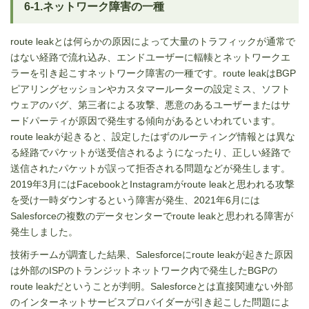
6-1.ネットワーク障害の一種
route leakとは何らかの原因によって大量のトラフィックが通常で
はない経路で流れ込み、エンドユーザーに輻輳とネットワークエ
ラーを引き起こすネットワーク障害の一種です。route leakはBGP
ピアリングセッションやカスタマールーターの設定ミス、ソフト
ウェアのバグ、第三者による攻撃、悪意のあるユーザーまたはサ
ードパーティが原因で発生する傾向があるといわれています。
route leakが起きると、設定したはずのルーティング情報とは異な
る経路でパケットが送受信されるようになったり、正しい経路で
送信されたパケットが誤って拒否される問題などが発生します。
2019年3月にはFacebookとInstagramがroute leakと思われる攻撃
を受け一時ダウンするという障害が発生、2021年6月には
Salesforceの複数のデータセンターでroute leakと思われる障害が
発生しました。
技術チームが調査した結果、Salesforceにroute leakが起きた原因
は外部のISPのトランジットネットワーク内で発生したBGPの
route leakだということが判明。Salesforceとは直接関連ない外部
のインターネットサービスプロバイダーが引き起こした問題によ