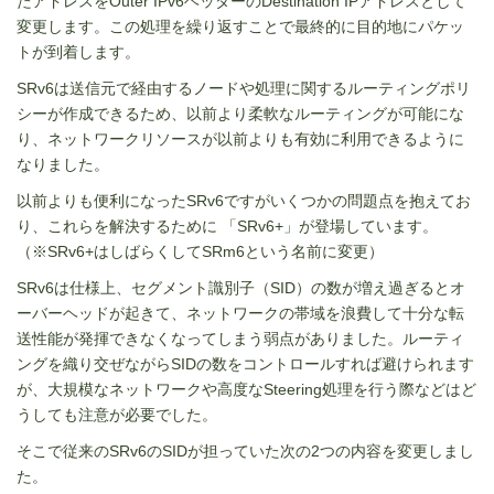
たアドレスを
Outer IPv6
ヘッダーの
Destination IP
アドレスとして
変更します。この処理を繰り返すことで最終的に目的地にパケッ
トが到着します。
SRv6は送信元で経由するノードや処理に関するルーティングポリ
シーが作成できるため、以前より柔軟なルーティングが可能にな
り、ネットワークリソースが以前よりも有効に利用できるように
なりました。
以前よりも便利になった
SRv6
ですがいくつかの問題点を抱えてお
り、これらを解決するために 「
SRv6+
」が登場しています。
（※
SRv6+
はしばらくして
SRm6
という名前に変更）
SRv6は仕様上、
セグメント識別子（SID）
の数が増え過ぎるとオ
ーバーヘッドが起きて、ネットワークの帯域を浪費して十分な転
送性能が発揮できなくなってしまう弱点がありました。ルーティ
ングを織り交ぜながら
SID
の数をコントロールすれば避けられます
が、大規模なネットワークや高度な
Steering
処理を行う際などはど
うしても注意が必要でした。
そこで従来の
SRv6
の
SID
が担っていた次の
2
つの内容を変更しまし
た。