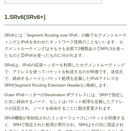
1.SRv6(SRv6+)
SRv6とは「
Segment Routing over IPv6
」の略でセグメントルーテ
ィングと
IPv6
を合わせたネットワーク技術のことをいいます。セ
グメントルーティングはそもそも全部で
2
種類あり①
MPLS
を使っ
たものと②
IPv6
を使ったものに分かれます。
SRv6は、
IPv6
の拡張ヘッダーを利用したセグメントルーティング
で、アドレスを使ってパケットを転送するのが特徴です。送信元
で、経由するノードとパケット処理を定義した
IPv6
アドレスを
SRH(Segment Routing Extension Header)
に格納します。
Outer IPv6ヘッダーの
Destination IP
アドレスには、
SRH
で指定し
た次に経由するノード、もしくはパケット処理を定義したアドレ
スが設定され、ノードを経由するごとに順次変更されます。
SRv6機能が有効化されたインターフェースにパケットが到着する
と、
SRH
で指定された処理が実行され、
SRH
はその次に指定され