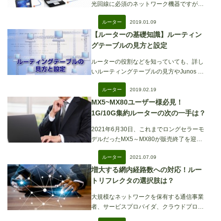
光回線に必須のネットワーク機器ですが、
その役割やな
2019.01.09
ルーター
【ルーターの基礎知識】ルーティン
グテーブルの見方と設定
ルーターの役割などを知っていても、詳し
いルーティングテーブルの見方やJunos OS
にお
2019.02.19
ルーター
MX5~MX80ユーザー様必見！
1G/10G集約ルーターの次の一手は？
2021年6月30日、これまでロングセラーモ
デルだったMX5～MX80が販売終了を迎え
ま
2021.07.09
ルーター
増大する網内経路数への対応！ルー
トリフレクタの選択肢は？
大規模なネットワークを保有する通信事業
者、サービスプロバイダ、クラウドプロバ
イダのバック