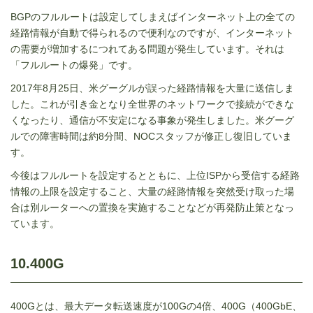
BGPのフルルートは設定してしまえばインターネット上の全ての
経路情報が自動で得られるので便利なのですが、インターネット
の需要が増加するにつれてある問題が発生しています。それは
「フルルートの爆発」です。
2017年
8
月
25
日、米グーグルが誤った経路情報を大量に送信しま
した。これが引き金となり全世界のネットワークで接続ができな
くなったり、通信が不安定になる事象が発生しました。米グーグ
ルでの障害時間は約
8
分間、
NOC
スタッフが修正し復旧していま
す。
今後はフルルートを設定するとともに、上位
ISP
から受信する経路
情報の上限を設定すること、大量の経路情報を突然受け取った場
合は別ルーターへの置換を実施することなどが再発防止策となっ
ています。
10.400G
400Gとは、最大データ転送速度が100Gの4倍、400G（400GbE、