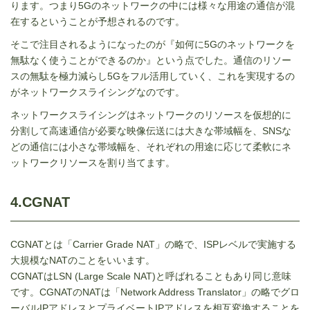
ります。つまり
5G
のネットワークの中には様々な用途の通信が混
在するということが予想されるのです。
そこで注目されるようになったのが『如何に
5G
のネットワークを
無駄なく使うことができるのか』という点でした。通信のリソー
スの無駄を極力減らし5Gをフル活用していく、これを実現するの
がネットワークスライシングなのです。
ネットワークスライシングはネットワークのリソースを仮想的に
分割して高速通信が必要な映像伝送には大きな帯域幅を、
SNS
な
どの通信には小さな帯域幅を、それぞれの用途に応じて柔軟にネ
ットワークリソースを割り当てます。
4.CGNAT
CGNATとは「Carrier Grade NAT」の略で、ISPレベルで実施する
大規模なNATのことをいいます。
CGNATはLSN (Large Scale NAT)と呼ばれることもあり同じ意味
です。CGNATのNATは「Network Address Translator」の略でグロ
ーバルIPアドレスとプライベートIPアドレスを相互変換することを