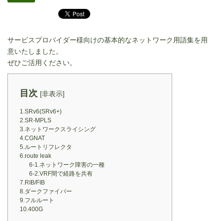
サービスプロバイダー様向けの基本的なネットワーク用語集を用
意いたしました。
ぜひご活用ください。
目次
[
非表示
]
1.SRv6(SRv6+)
2.SR-MPLS
3.ネットワークスライシング
4.CGNAT
5.ルートリフレクタ
6.route leak
6-1.ネットワーク障害の一種
6-2.VRF間で経路を共有
7.RIB/FIB
8.ダークファイバー
9.フルルート
10.400G