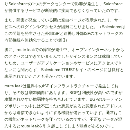
りSalesforceの1つのデータセンターで影響が発生し、Salesforce
が提供するサービスが断続的に接続できなくなっていたのです。
また、障害が発生している間は空白ページが表示されたり、サー
ビスへのログインやアクセスが困難になりました。（Salesforceは
この問題を発生させた外部ISPと連携し外部ISPのネットワークの
内部接続を無効化することで復旧）
後に、route leakでの障害が発生中、オープンインターネットから
のアクセスはできていませんでしたがインスタンスは稼働してい
たため、ユーザーがアプリケーションやサービスにアクセスでき
ないにも関わらず、Salesforce TRUSTサイトのページには良好と
表示されていたことも分かっています。
route leakは世界中のISPインフラストラクチャーで発生してお
り、その数は増加傾向にあります。BGPは利便性が高いのですが
攻撃されやすい脆弱性を持ち合わせています。BGPのルーティン
グポリシーの中には不正または悪意があると認定されたアドレス
からは送信できないようにする機能が備わっています。通常はこ
の機能がネットワークを守っているのですが、不正なデータが混
入するとroute leakを引き起こしてしまう弱点があるのです。