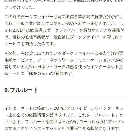
線分を
NTT
など大手通信会社に対し余剰回線の解放を求めたのが
きっかけでした。
この時のダークファイバーは電気通信事業者間の貸借だけが許可
され、一般企業に関しては使用が認められていませんでした。し
かし
2001
年に総務省はダークファイバーを解放することを義務付
け、複数の通信事業者が一般企業にダークファイバーを貸し出す
サービスを開始したのです。
その後、主に貸し出されているダークファイバーは法人向けの専
用線サービスと、ソニーネットワークコミュニケーションズが経
営している元
So-net
ネットワーク基盤を使ったインターネット接
続サービス「
NURO
光」の
2
種類です。
9.フルルート
インターネットに接続した
BGP
はプロバイダーからインターネッ
ト上の全ての経路情報を受け取ります。これを「フルルート」と
いいます。フルルートを受け取った
AS
はローカル経路にアナウン
スすることでインターネットと相互通信できる状態になります。