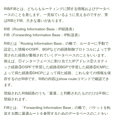
RIB/FIBとは、どちらもルーティングに関する情報およびデータベ
ースのことを差します。一見似ているように見えるのですが、実
はRIBとFIB、大きな違いがあります。
RIB（Routing Information Base：IP経路表）
FIB（Forwarding Information Base：IP転送表）
RIBとは「Routing Information Base」の略で、ルーターに手動で
設定した情報やOSPF、BGPなどの経路制御プロトコルによって学
習された経路が蓄積されていくデータベースのことをいいます。
例えば、①インターフェースに割り当てたIPアドレス②スタティ
ック経路③OSPFで学習した経路④BGPで学習した経路⑤ICMPに
よって得た経路⑥DHCPによって得た経路、これら全ての情報を保
存するのがRIBです。RIBの内容はshow routeコマンドで確認でき
ます。
登録されたRIB経路のうち「最適」と判断されたものだけがFIBに
登録されます。
FIBとは、「Forwarding Information Base」の略で、パケットを転
送する際に最適ルートを参照するためのデータベースのことをい