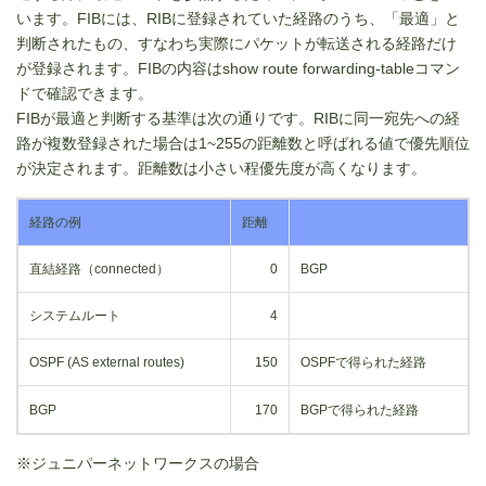
います。FIBには、RIBに登録されていた経路のうち、「最適」と
判断されたもの、すなわち実際にパケットが転送される経路だけ
が登録されます。FIBの内容はshow route forwarding-tableコマン
ドで確認できます。
FIBが最適と判断する基準は次の通りです。RIBに同一宛先への経
路が複数登録された場合は1~255の距離数と呼ばれる値で優先順位
が決定されます。距離数は小さい程優先度が高くなります。
経路の例
距離
直結経路（connected）
0
BGP
システムルート
4
OSPF (AS external routes)
150
OSPFで得られた経路
BGP
170
BGPで得られた経路
※ジュニパーネットワークスの場合