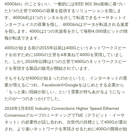
400Gb/s）のことをいい、一般的にはIEEE 802.3bs規格に基づい
た1つの土管で400Gの容量を提供するソリューションを指しま
す。400GbEは1つのトンネルを介して転送できるイーサネットイ
ンターフェイスの容量を指し、400Gb/sはデータが転送される速度
を指します。400Gは1つの光波長を介して毎秒4,000億ビットの情
報が転送できます。
400Gが始まる前の2015年以前は400Gというネットワークスピー
ドを出すために100Gの土管を4本束ねて400Gを実現していまし
た。しかし2016年以降は1つの土管で400Gのネットワークスピー
ドを実現する製品の販売が開始されています。
そもそもなぜ400Gが始まったのかというと、インターネットの需
要が増えるにつれ、FacebookやGoogleをはじめとする企業から
「もっと速い回線が欲しい」という需要が持ちあがるようになっ
たのが一つのきっかけでした。
2016年1月IEEE Industry Connections Higher Speed Ethernet
ConsensusグループのミーティングでTbE（テラビット・イーサ
ネット）の必要性が話し合われ、次世代の目標として400Gが選出
され、より速いネットワークを実現させるために400Gの開発が始